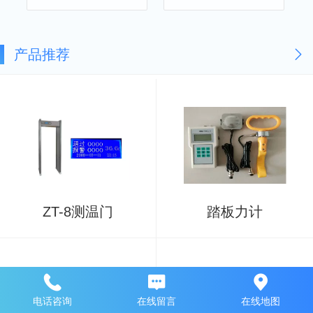
产品推荐
ZT-8测温门
踏板力计
电话咨询
在线留言
在线地图