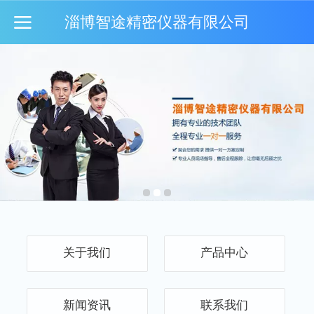
淄博智途精密仪器有限公司
关于我们
产品中心
新闻资讯
联系我们