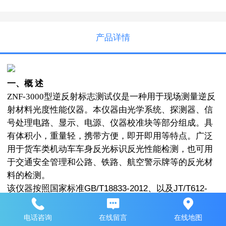
产品详情
一、概 述
ZNF-3000型逆反射标志测试仪是一种用于现场测量逆反
射材料光度性能仪器。本仪器由光学系统、探测器、信
号处理电路、显示、电源、仪器校准块等部分组成。具
有体积小，重量轻，携带方便，即开即用等特点。广泛
用于货车类机动车车身反光标识反光性能检测，也可用
于交通安全管理和公路、铁路、航空警示牌等的反光材
料的检测。
该仪器按照国家标准
GB/T18833-2012
、以及
JT/T612-
2004
交通行业标准要求而设计。采用高性能微型处理器
和实时嵌入式操作系统，大容量存储单元；快速准确测
电话咨询
在线留言
在线地图